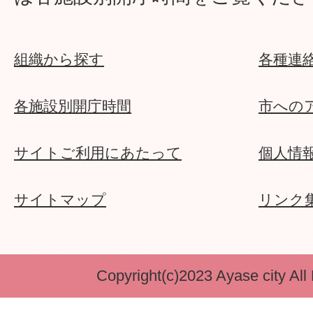
組織から探す
各種連
各施設別開庁時間
市への
サイトご利用にあたって
個人情
サイトマップ
リンク
Copyright(c)2023 Ayase city All