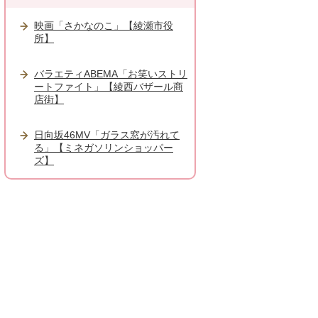
映画「さかなのこ」【綾瀬市役
所】
バラエティABEMA「お笑いストリ
ートファイト」【綾西バザール商
店街】
日向坂46MV「ガラス窓が汚れて
る」【ミネガソリンショッパー
ズ】