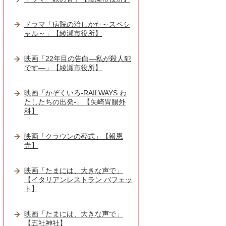
ドラマ「病院の治しかた～スペシ
ャル～」【綾瀬市役所】
映画「22年目の告白―私が殺人犯
です―」【綾瀬市役所】
映画「かぞくいろ-RAILWAYS わ
たしたちの出発-」【矢崎胃腸外
科】
映画「クラウンの葬式」【報恩
寺】
映画「たまには、大きな声で」
【イタリアンレストラン バフェッ
ト】
映画「たまには、大きな声で」
【五社神社】