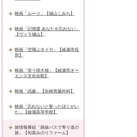
映画「ルーツ」【城山こみち】
映画「記憶屋 あなたを忘れない」
【ヴィラ城山】
映画「空飛ぶタイヤ」【綾瀬市役
所】
映画「笑う招き猫」【綾瀬市オー
エンス文化会館】
映画「武曲」【矢崎胃腸外科】
映画「忘れないと誓ったぼくがい
た」【綾瀬高等学校】
旅情報番組「路線バスで寄り道の
旅」【旬菜みのりファーム】