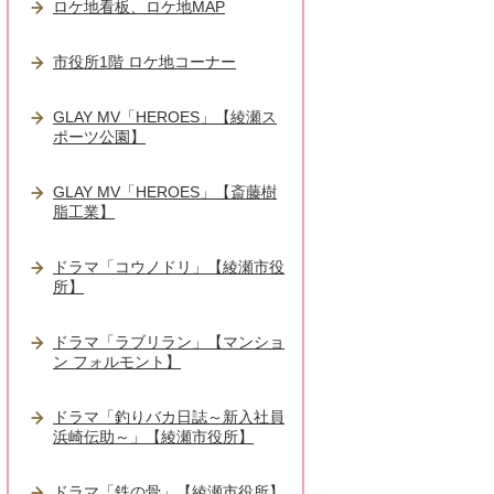
ロケ地看板、ロケ地MAP
市役所1階 ロケ地コーナー
GLAY MV「HEROES」【綾瀬ス
ポーツ公園】
GLAY MV「HEROES」【斎藤樹
脂工業】
ドラマ「コウノドリ」【綾瀬市役
所】
ドラマ「ラブリラン」【マンショ
ン フォルモント】
ドラマ「釣りバカ日誌～新入社員
浜崎伝助～」【綾瀬市役所】
ドラマ「鉄の骨」【綾瀬市役所】