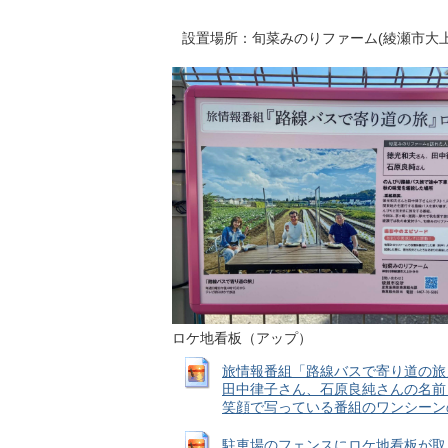
設置場所：旬菜みのりファーム(綾瀬市大上9-
ロケ地看板（アップ）
旅情報番組「路線バスで寄り道の旅
田中律子さん、石原良純さんの名前
笑顔で写っている番組のワンシーンの写真 
駐車場のフェンスにロケ地看板が取り付け