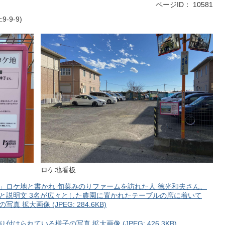
ページID：
10581
9-9)
ロケ地看板
」ロケ地と書かれ 旬菜みのりファームを訪れた人 徳光和夫さん、
と説明文 3名が広々とした農園に置かれたテーブルの席に着いて
拡大画像 (JPEG: 284.6KB)
られている様子の写真 拡大画像 (JPEG: 426.3KB)