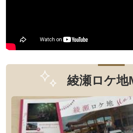
さん
日本テレビバラエティ『沸
放映日：2026年4月24日（金曜
ら放送
綾瀬ロケ地
ロケ地：光綾公園、厚木航空
訪れた方：カズレーザー（メ
ん