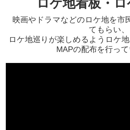
ロケ地看板・ロ
ロケ地：マルエツ 綾瀬店
訪れた方：桜田ひよりさん、
映画やドラマなどのロケ地を市
瀬憩さん
てもらい、
ロケ地巡りが楽しめるようロケ地
MAPの配布を行っ
NHKドラマ10『コンビニ
門司港こがね村店』
放映日：2026年6月2日（火曜
の第6話
ロケ地：東山公園 芝の広場
訪れた方：中島健人さん、石