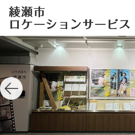
2
枚
目
の
ス
ラ
イ
ド