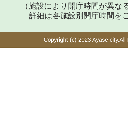
プリンス』
（施設により開庁時間が異な
詳細は各施設別開庁時間を
放映日：2025年4月10日（木
ら放送の第6話
ロケ地：森
Copyright (c) 2023 Ayase city.All
訪れた方：杢代和人（原因は
ん、林芽亜里さん
テレビ東京ドラマ『財閥復
た元嫁へ～』 （2025年1
放映日：2025年2月17日（月
ら放送の第7～9話
ロケ地：綾瀬市役所