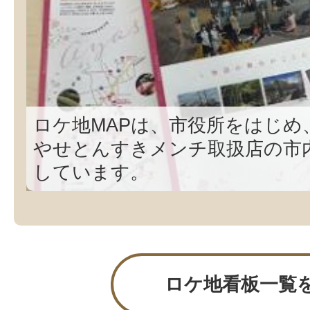
TBSテレビ報道・情報番組『T
放映日：2026年3月16日（月
ら放送
ロケ地：綾瀬市役所
内容：市区町村のPR戦略特集
ロケ地MAPは、市役所をはじめ
ションサービスの取り組みに
やせとんすきメンチ取扱店の市
しています。
※生放送のため、変更の可能
ロケ地看板一覧
ふるさと映画『おばあち