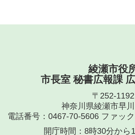
日本テレビバラエティ『メ
＆真之介のグルメドライブ
放映日：2025年6月29日（日曜
ら14時まで
ロケ地：綾南公園、その他市
しみに！）
綾瀬市役
訪れた方： 兼近大樹（EXIT
市長室 秘書広報課 
さん、吉沢亮さん、⾳尾琢真
〒252-1192
神奈川県綾瀬市早川
電話番号：0467-70-5606
ファックス
毎日放送（テレビ神奈川等
開庁時間：8時30分から1