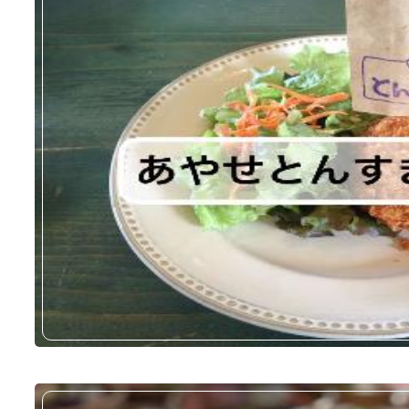
読売テレビドラマ『悪い
放映日：2025年11月10日（
29分から放送の第2話から10
ロケ地：株式会社マイトレジャ
ウス
訪れた方：工藤美桜さん、山
史帆さん、高田里穂さん 他