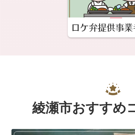
分から放送の第5・6話
ロケ地：浄水管理センター
訪れた方：勝地涼さん、瀧本
さん、泉谷星奈さん、真飛聖さ
加賀美ハヤト（にじさん
イ』ミュージックビデオ
公開日：2025年12月2日（火
綾瀬市おすすめ
ロケ地：有限会社みかみ電器
訪れた方：加賀美ハヤトさん 