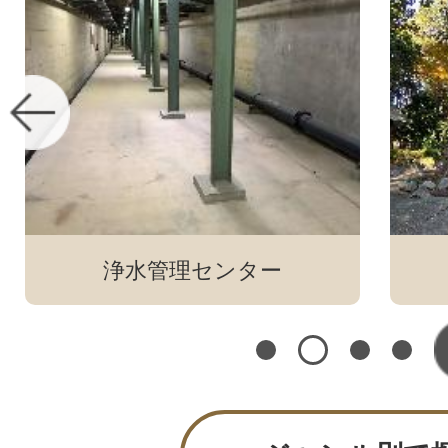
枚
枚
目
目
の
の
ス
ス
ラ
ラ
イ
イ
ド
ド
浄水管理センター