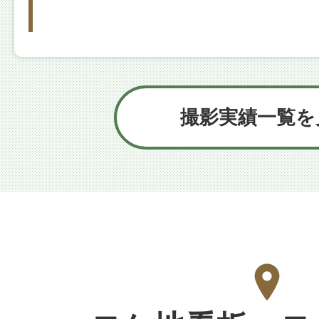
映画『旅人検視官 道場修
放映日：2026年6月12日（
撮影実績一覧を
ロケ地：綾瀬市役所、株式会
訪れた方：内藤剛志さん、石
朗さん 他
映画『モブ子の恋』
放映日：2026年6月5日（金