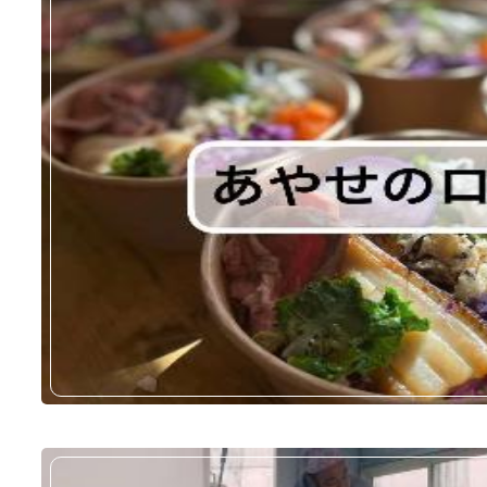
関西テレビ・フジテレビ系
善意で出来ている』（2025
放映日：2025年11月13日（
24時45分から、関西テレビ24
第5話
ロケ地：株式会社メイコー
訪れた方：草川拓弥さん 他
ABEMAオリジナルドラマ『MI
ミス・キング』