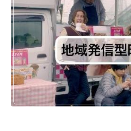
放映日：2025年10月6日（月
の第2話
ロケ地：浄水管理センター
DOTAMAミュージックビ
公開日：2025年7月17日（木
ロケ地：綾瀬市役所
訪れた方：DOTAMAさん 他