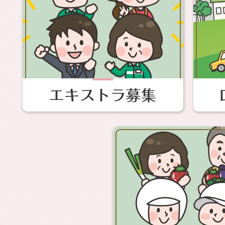
保険調査員・天音蓮』（20
放映日：2026年2月26日（木
の第8話
ロケ地：綾瀬市役所、かなが
訪れた方：玉木宏さん、岡崎
さん 他
読売テレビ（日本テレビ系
代金は誘拐です』（2026
放映日：2026年2月5日・12日