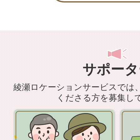
医』
放映日：東京都開催のふるさと
2025年12月26日（金曜日）
館にて2026年3月20日（金曜
ロケ地：きくち総合診療クリ
ーズガーデン 他 ※綾瀬市を
サポータ
訪れた方：日向端ひな（高嶺
ん、鈴木拓（ドランクドラゴ
綾瀬ロケーションサービスでは
里さん、吉田笑夢（SweetAlle
くださる方を募集し
フジテレビドラマ『プロ