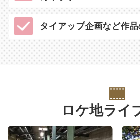
タイアップ企画など作品
ロケ地ライ
2
3