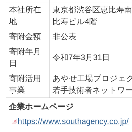
本社所在
東京都渋谷区恵比寿南3
地
比寿ビル4階
寄附金額
非公表
寄附年月
令和7年3月31日
日
寄附活用
あやせ工場プロジェ
事業
若手技術者ネットワ
企業ホームページ
https://www.southagency.co.jp/