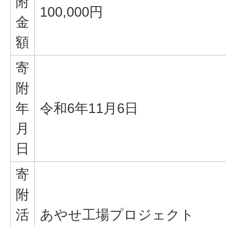
附
100,000円
金
額
寄
附
年
令和6年11月6日
月
日
寄
附
活
あやせ工場プロジェクト