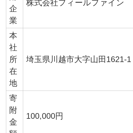
株式会社フィールファイン
企
業
本
社
所
埼玉県川越市大字山田1621-1
在
地
寄
附
100,000円
金