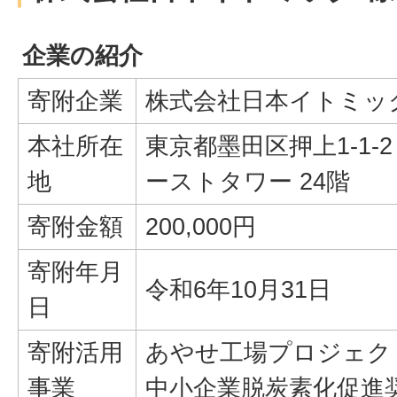
企業の紹介
寄附企業
株式会社日本イトミッ
本社所在
東京都墨田区押上1-1-
地
ーストタワー 24階
寄附金額
200,000円
寄附年月
令和6年10月31日
日
寄附活用
あやせ工場プロジェク
事業
中小企業脱炭素化促進