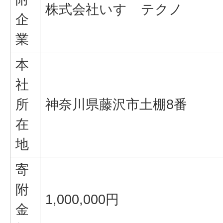
株式会社いすゞテクノ
企
業
本
社
所
神奈川県藤沢市土棚8番
在
地
寄
附
1,000,000円
金