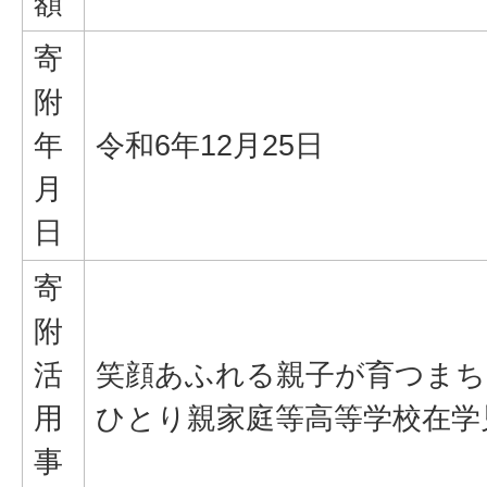
額
寄
附
年
令和6年12月25日
月
日
寄
附
活
笑顔あふれる親子が育つま
用
ひとり親家庭等高等学校在学
事