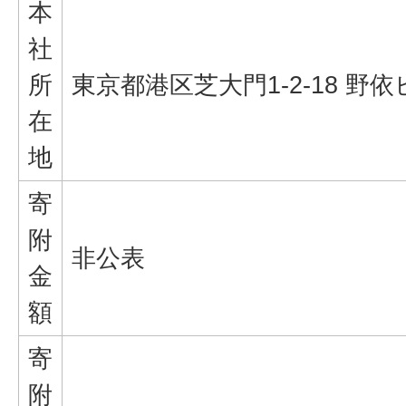
本
社
所
東京都港区芝大門1-2-18 野
在
地
寄
附
非公表
金
額
寄
附