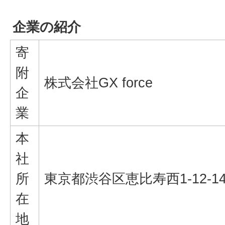
企業の紹介
寄
附
株式会社GX force
企
業
本
社
所
東京都渋谷区恵比寿西1-12-1
在
地