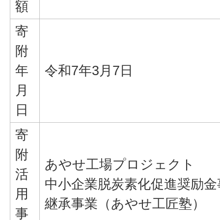
額
寄
附
年
令和7年3月7日
月
日
寄
附
あやせ工場プロジェクト
活
中小企業脱炭素化促進奨励金
用
継承事業（あやせ工匠塾）
事