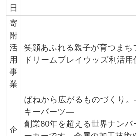
日
寄
附
活
笑顔あふれる親子が育つまち
用
ドリームプレイウッズ利活用
事
業
ばねから広がるものづくり。
キーパーツ―
創業80年を超える世界ナン
企
ーカーです。金属の加工技術