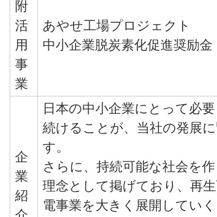
附
活
あやせ工場プロジェクト
用
中小企業脱炭素化促進奨励金
事
業
日本の中小企業にとって必要
続けることが、当社の発展に
す。
企
さらに、持続可能な社会を作
業
理念として掲げており、再生
紹
電事業を大きく展開していく
介