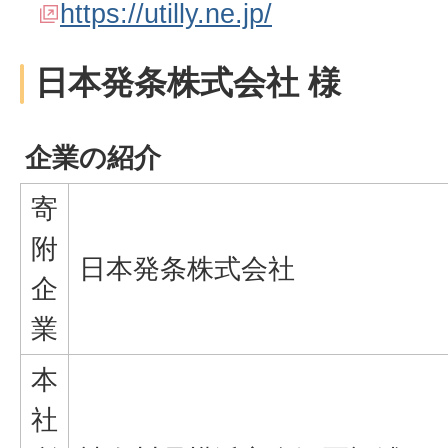
https://utilly.ne.jp/
日本発条株式会社 様
企業の紹介
寄
附
日本発条株式会社
企
業
本
社