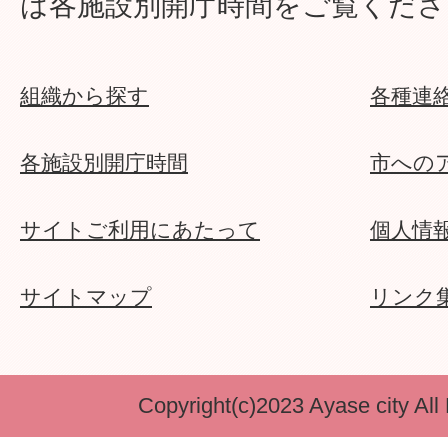
は各施設別開庁時間をご覧くださ
組織から探す
各種連
各施設別開庁時間
市への
サイトご利用にあたって
個人情
サイトマップ
リンク
Copyright(c)2023 Ayase city All