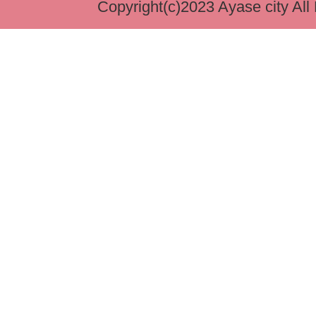
Copyright(c)2023 Ayase city All