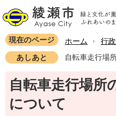
現在のページ
ホーム
行政
自転車走行場
あしあと
自転車走行場所
について