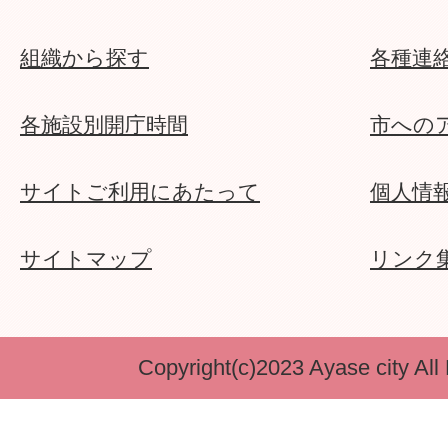
組織から探す
各種連
各施設別開庁時間
市への
サイトご利用にあたって
個人情
サイトマップ
リンク
Copyright(c)2023 Ayase city All