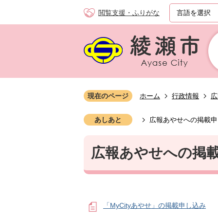
閲覧支援・ふりがな
現在のページ
ホーム
行政情報
広
あしあと
広報あやせへの掲載申
広報あやせへの掲
「MyCityあやせ」の掲載申し込み