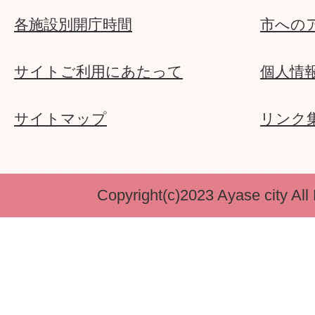
各施設別開庁時間
市への
サイトご利用にあたって
個人情
サイトマップ
リンク
Copyright(c)2023 Ayase city All