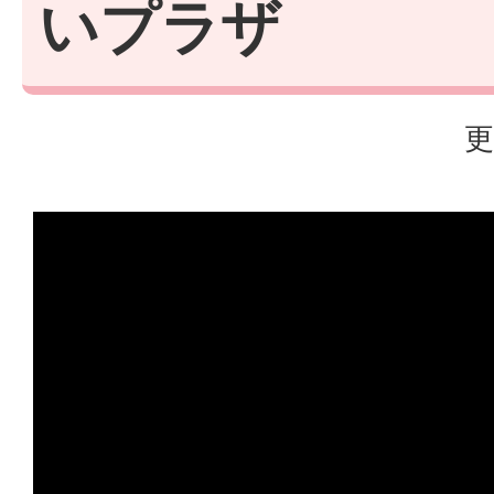
いプラザ
更