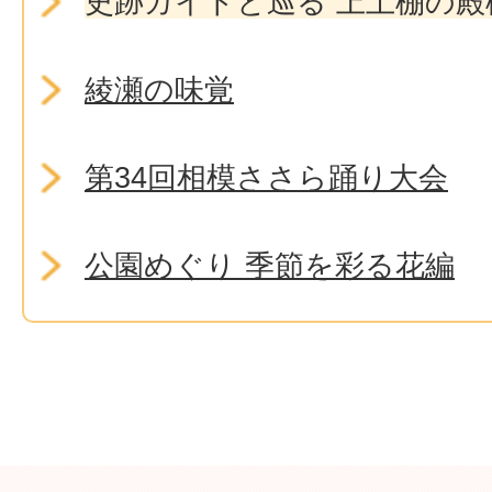
史跡ガイドと巡る 上土棚の殿
綾瀬の味覚
第34回相模ささら踊り大会
公園めぐり 季節を彩る花編