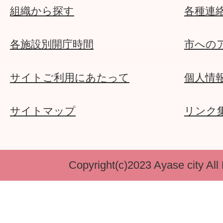
組織から探す
各種連
各施設別開庁時間
市への
サイトご利用にあたって
個人情
サイトマップ
リンク
Copyright(c)2023 Ayase city All