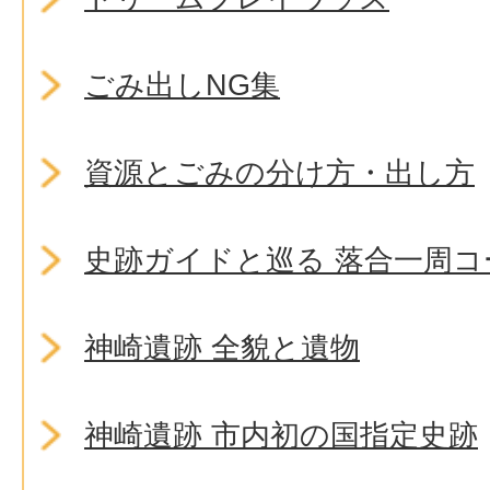
ごみ出しNG集
資源とごみの分け方・出し方
史跡ガイドと巡る 落合一周コ
神崎遺跡 全貌と遺物
神崎遺跡 市内初の国指定史跡