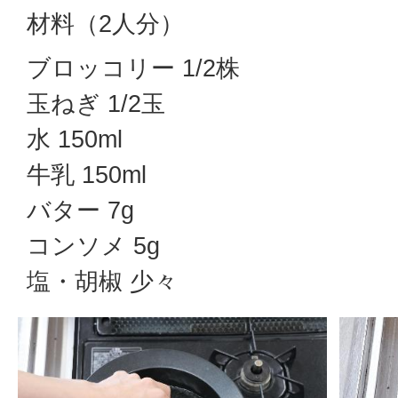
材料（2人分）
ブロッコリー 1/2株
玉ねぎ 1/2玉
水 150ml
牛乳 150ml
バター 7g
コンソメ 5g
塩・胡椒 少々