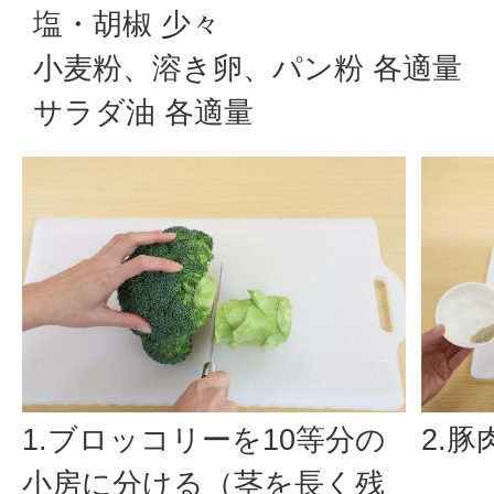
塩・胡椒 少々
小麦粉、溶き卵、パン粉 各適量
サラダ油 各適量
1.ブロッコリーを10等分の
2.
小房に分ける（茎を長く残