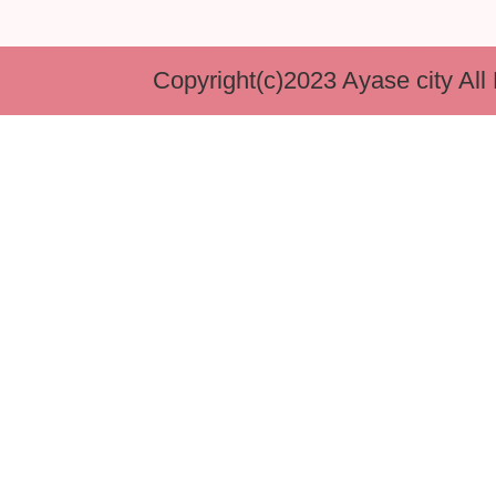
Copyright(c)2023 Ayase city All