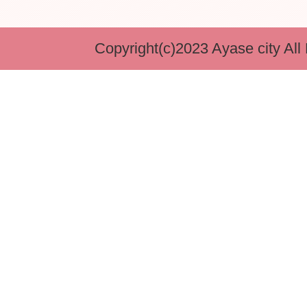
Copyright(c)2023 Ayase city All