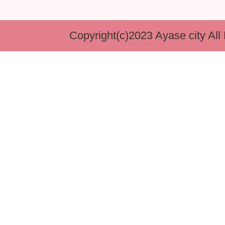
Copyright(c)2023 Ayase city All