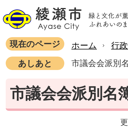
現在のページ
ホーム
行政
市議会会派別
あしあと
市議会会派別名
更