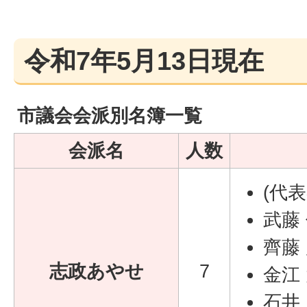
令和7年5月13日現在
市議会会派別名簿一覧
会派名
人数
(代表
武藤
齊藤
志政あやせ
7
金江
石井