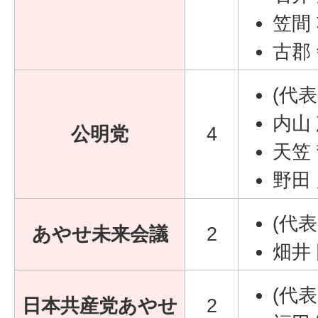
笠間
古郡
(代
内山
公明党
4
天笠
野田
(代
あやせ未来会議
2
畑井
(代
日本共産党あやせ
2