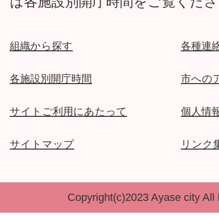
は各施設別開庁時間をご覧くださ
組織から探す
各種連
各施設別開庁時間
市への
サイトご利用にあたって
個人情
サイトマップ
リンク
Copyright(c)2023 Ayase city All