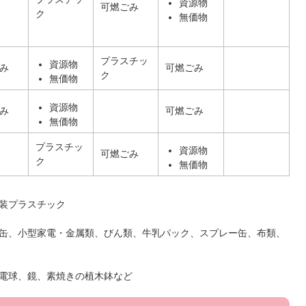
資源物
可燃ごみ
ク
無価物
プラスチッ
資源物
み
可燃ごみ
ク
無価物
資源物
み
可燃ごみ
無価物
プラスチッ
資源物
可燃ごみ
ク
無価物
装プラスチック
缶、小型家電・金属類、びん類、牛乳パック、スプレー缶、布類、
電球、鏡、素焼きの植木鉢など