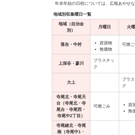
年末年始の日程については、広報あやせな
地域別収集曜日一覧
地域（自治会
月曜日
火
別）
資源物
落合・中村
可燃ご
無価物
プラスチッ
上深谷・蓼川
ク
プラス
大上
ク
寺尾北・寺尾天
台（寺尾北・寺
資
可燃ごみ
尾台・寺尾西・
無
寺尾中2丁目）
寺尾綾北・寺尾
南（寺尾中1・