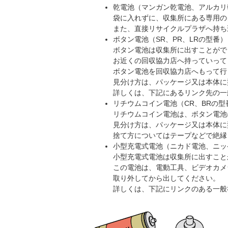
乾電池（マンガン乾電池、アルカリ
袋に入れずに、収集所にある専用の
また、直接リサイクルプラザへ持ち
ボタン電池（SR、PR、LRの型番）
ボタン電池は収集所に出すことがで
お近くの回収協力店へ持っていって
ボタン電池を回収協力店へもって行
見分け方は、パッケージ又は本体に
詳しくは、下記にあるリンク先の一
リチウムコイン電池（CR、BRの型
リチウムコイン電池は、ボタン電池
見分け方は、パッケージ又は本体に
捨て方についてはテープなどで絶縁
小型充電式電池（ニカド電池、ニッ
小型充電式電池は収集所に出すこと
この電池は、電動工具、ビデオカメ
取り外してから出してください。
詳しくは、下記にリンクのある一般