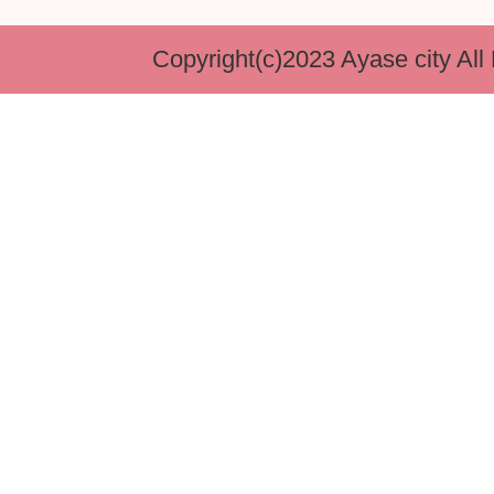
Copyright(c)2023 Ayase city All