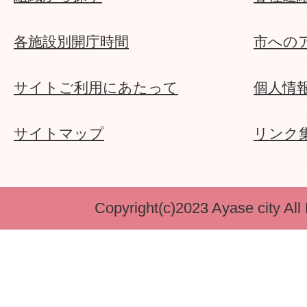
各施設別開庁時間
市への
サイトご利用にあたって
個人情
サイトマップ
リンク
Copyright(c)2023 Ayase city All