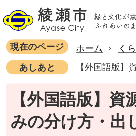
現在のページ
ホーム
く
【外国語版】資
あしあと
【外国語版】資
みの分け方・出