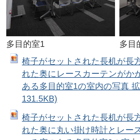
多目的室1
多目
椅子がセットされた長机が長
れた奥にレースカーテンがか
ある多目的室1の室内の写真 拡大画
131.5KB)
椅子がセットされた長机が長
れた奥に丸い掛け時計とレー