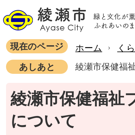
現在のページ
ホーム
く
綾瀬市保健福
あしあと
綾瀬市保健福祉
について