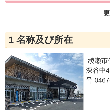
更
1 名称及び所在
綾瀬市
深谷中4
号 0467