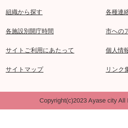
った場合はどうやって納めれ
組織から探す
各種連
市税を口座振替で納付したい
各施設別開庁時間
市への
手続きをすればいいですか。
サイトご利用にあたって
個人情
市税等の口座振替が残高不足
サイトマップ
リンク
場合はどうなりますか。
市税等の口座振替は手数料が
Copyright(c)2023 Ayase city All
市税等の口座振替をやめたい