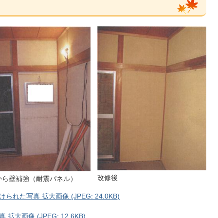
改修後
から壁補強（耐震パネル）
写真 拡大画像 (JPEG: 24.0KB)
画像 (JPEG: 12.6KB)