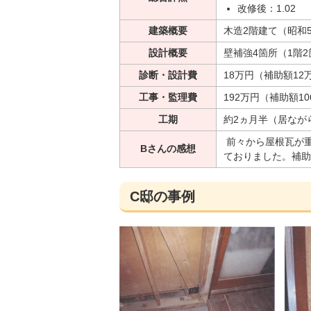
改修後：1.02
建築概要
木造2階建て（昭和5
設計概要
壁補強4箇所（1階
診断・設計費
18万円（補助額12
工事・監理費
192万円（補助額1
工期
約2ヵ月半（居なが
前々から屋根瓦が
Bさんの感想
ておりました。補助
C邸の事例