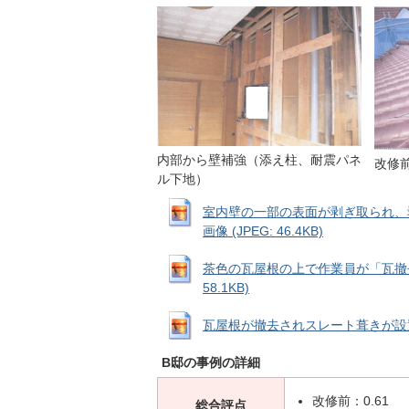
内部から壁補強（添え柱、耐震パネ
改修
ル下地）
室内壁の一部の表面が剥ぎ取られ、
画像 (JPEG: 46.4KB)
茶色の瓦屋根の上で作業員が「瓦撤去
58.1KB)
瓦屋根が撤去されスレート葺きが設置され
B邸の事例の詳細
改修前：0.61
総合評点