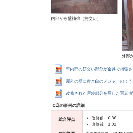
内部から壁補強（筋交い）
外部
壁内部の筋交い部分が金具で補強されている
屋外の壁に赤と白のメジャーのような物が
改修された戸袋部分を写した写真 拡大画像 
C邸の事例の詳細
改修前：0.36
総合評点
改修後：1.01