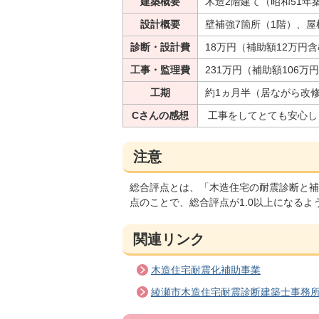
建築概要
木造2階建て（昭和51年築
設計概要
壁補強7箇所（1階）、屋
診断・設計費
18万円（補助額12万円
工事・監理費
231万円（補助額106万
工期
約1ヵ月半（居ながら改
Cさんの感想
工事をしてとても安心し
注意
総合評点とは、「木造住宅の耐震診断と補
点のことで、総合評点が1.0以上になる
関連リンク
木造住宅耐震化補助事業
綾瀬市木造住宅耐震診断建築士事務