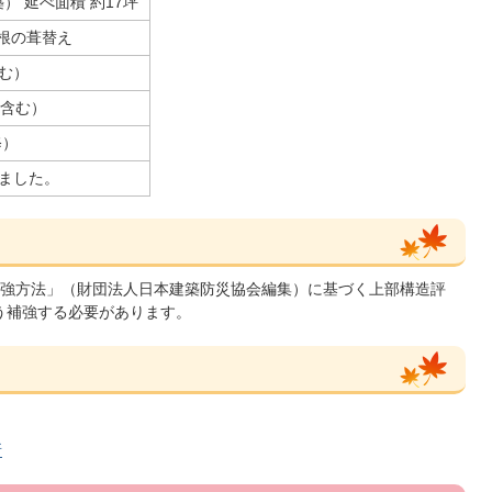
） 延べ面積 約17坪
根の葺替え
含む）
円含む）
修）
ました。
強方法」（財団法人日本建築防災協会編集）に基づく上部構造評
よう補強する必要があります。
所