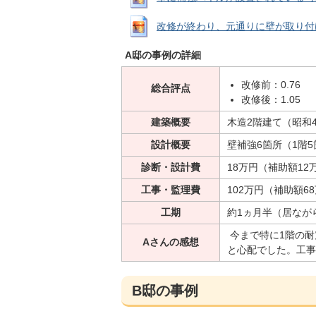
改修が終わり、元通りに壁が取り付けられ
A邸の事例の詳細
改修前：0.76
総合評点
改修後：1.05
建築概要
木造2階建て（昭和4
設計概要
壁補強6箇所（1階5
診断・設計費
18万円（補助額12
工事・監理費
102万円（補助額6
工期
約1ヵ月半（居なが
今まで特に1階の耐
Aさんの感想
と心配でした。工事
B邸の事例