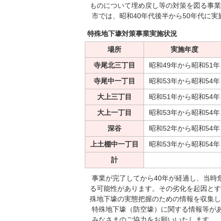
ものについて埋め戻し等の対策を図る事業
市では、昭和40年代後半から50年代に実
特殊地下壕対策事業実施状況
場所
実施年度
寺尾北三丁目
昭和49年から昭和51年
寺尾中一丁目
昭和53年から昭和54年
大上三丁目
昭和51年から昭和54年
大上一丁目
昭和53年から昭和54年
深谷
昭和52年から昭和54年
上土棚中一丁目
昭和53年から昭和54年
計
事業が完了してから40年が経過し、当時
る可能性があります。その劣化を起因とす
殊地下壕の実態把握のための情報を収集し
特殊地下壕（防空壕）に関する情報等が
みなさまのご協力をお願いいたします。