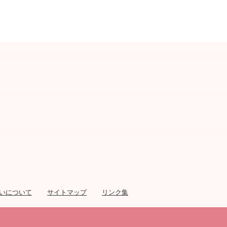
て教えてください。
危険ブロック塀等耐震化補助金を
受けたいが、補助金額について教
えてください。
近隣で大きなマンションの建築計
画があると聞きましたが、市では
どのような指導をしています
か。
耐震改修工事費等への補助制度は
ありますか。また、受けるにはど
うしたらいいですか。
耐震性に不安を感じて耐震診断を
したいのですが、どのような手続
いについて
サイトマップ
リンク集
きをすればいいですか。
木造住宅耐震化補助金や危険ブロ