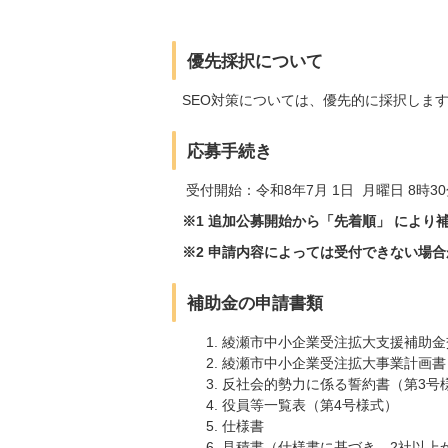
優先採択について
SEO対策については、優先的に採択しま
応募手続き
受付開始：令和8年7月 1日 月曜日 8時3
※1 追加公募開始から「先着順」 により
※2 申請内容によっては受付できない場
補助金の申請書類
綾瀬市中小企業受注拡大支援補助金
綾瀬市中小企業受注拡大事業計画書
反社会的勢力に係る誓約書（第3号
役員等一覧表（第4号様式）
仕様書
見積書（仕様書に基づき、2社以上