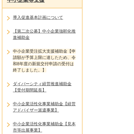
中小企業等支援
導入促進基本計画について
【第二次公募】中小企業強靭化推
進補助金
中小企業受注拡大支援補助金【申
請額が予算上限に達したため、令
和8年度の新規交付申請の受付は
終了しました。】
ダイバーシティ経営推進補助金
【受付期間延長】
中小企業活性化事業補助金【経営
アドバイザー派遣事業】
中小企業活性化事業補助金【見本
市等出展事業】