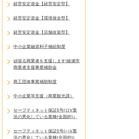
経営安定資金【経営安定型】
経営安定資金【環境保全型】
経営安定資金【店舗改装型】
中小企業融資利子補給制度
頑張る商業者を支援します!綾瀬市
商業者支援事業補助金
商工団体事業補助制度
中小企業等支援（商業観光課）
セーフティネット保証5号(ロ)(業
況の悪化している業種(全国的)）
セーフティネット保証5号(ハ)(業
況の悪化している業種(全国的))