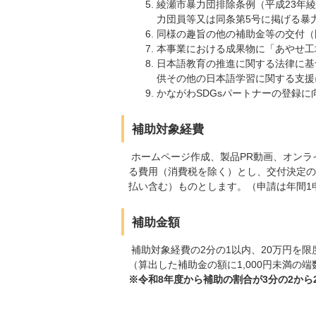
綾瀬市暴力団排除条例（平成23年綾
力団員等又は同条第5号に掲げる暴
同様の趣旨の他の補助金等の交付（
本事業における成果物に「あやせ工
日本語教育の推進に関する法律に基
供その他の日本語学習に関する支援
かながわSDGsパートナーの登録
補助対象経費
ホームページ作成、製品PR動画、オンラ
る費用（消費税を除く）とし、交付決定の日
払い含む）ものとします。（申請は年間1
補助金額
補助対象経費の2分の1以内、20万円を限
（算出した補助金の額に1,000円未満の
※令和8年度から補助の割合が3分の2から