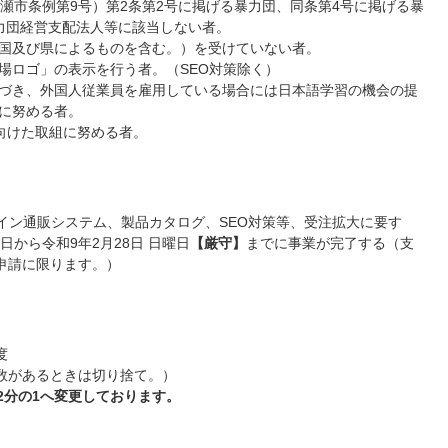
瀬市条例第9号）第2条第2号に掲げる暴力団、同条第4号に掲げる暴
力団経営支配法人等に該当しない者。
国及び県によるものを含む。）を受けていない者。
場ロゴ」の表示を行う者。（SEO対策除く）
づき、外国人従業員を雇用している場合には日本語学習の機会の提
に努める者。
に向けた取組に努める者。
イン通販システム、製品カタログ、SEO対策等、受注拡大に要す
から令和9年2月28日 日曜日
【厳守】
までに事業が完了する（支
申請に限ります。）
度
端数があるときは切り捨て。）
2分の1へ変更しております。