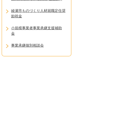
綾瀬市ものづくり人材就職定住奨
励祝金
小規模事業者事業承継支援補助
金
事業承継個別相談会