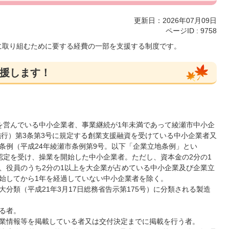
更新日：2026年07月09日
ページID :
9758
に取り組むために要する経費の一部を支援する制度です。
援します！
を営んでいる中小企業者、事業継続が1年未満であって綾瀬市中小企
施行）第3条第3号に規定する創業支援融資を受けている中小企業者又
条例（平成24年綾瀬市条例第9号。以下「企業立地条例」とい
認定を受け、操業を開始した中小企業者。ただし、資本金の2分の1
、役員のうち2分の1以上を大企業が占めている中小企業及び企業立
始してから1年を経過していない中小企業者を除く。
分類（平成21年3月17日総務省告示第175号）に分類される製造
る者。
業情報等を掲載している者又は交付決定までに掲載を行う者。