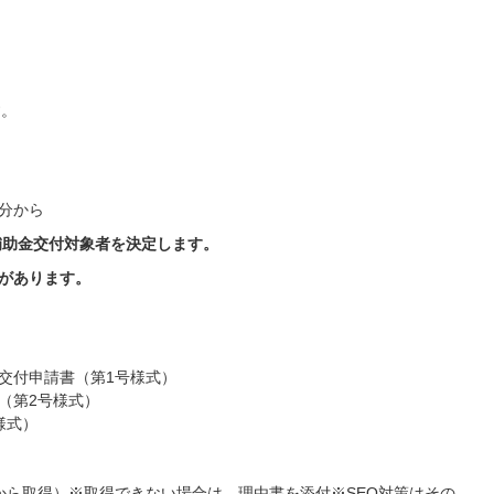
す。
0分から
補助金交付対象者を決定します。
合があります。
交付申請書（第1号様式）
（第2号様式）
様式）
から取得）※取得できない場合は、理由書を添付※SEO対策はその