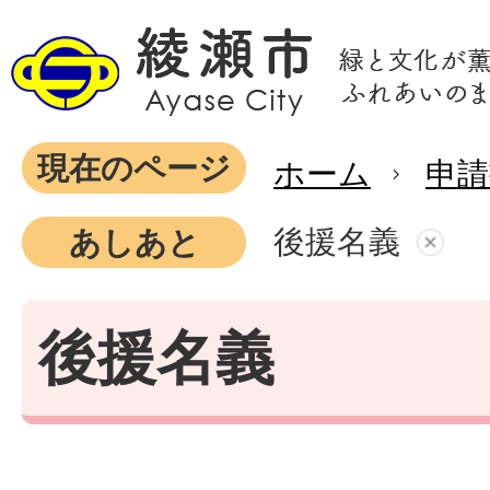
現在のページ
ホーム
申
後援名義
あしあと
後援名義