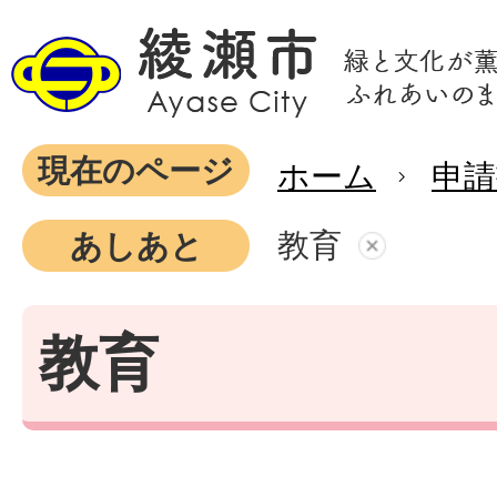
現在のページ
ホーム
申
教育
あしあと
教育