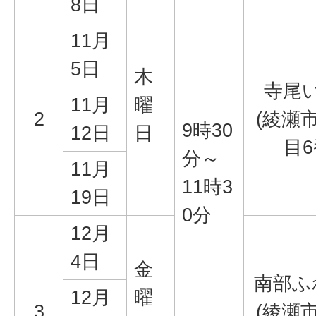
8日
11月
5日
木
寺尾
11月
曜
2
(綾瀬
9時30
12日
日
目6
分～
11月
11時3
19日
0分
12月
4日
金
南部ふ
12月
曜
3
(綾瀬