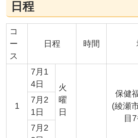
日程
コ
ー
日程
時間
ス
7月1
4日
火
保健
7月2
曜
1
(綾瀬
1日
日
目7
7月2