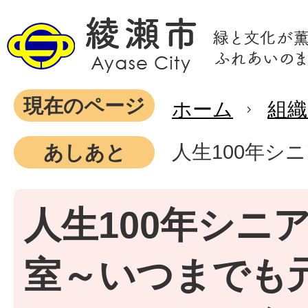
現在のページ
ホーム
組織
人生100年
あしあと
人生100年シニ
室～いつまでも