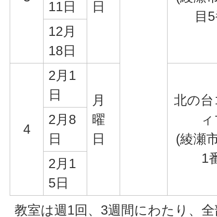
11日
日
目5
12月
18日
2月1
日
月
北の台
2月8
曜
ィ
4
日
日
(綾瀬
1
2月1
5日
教室は週1回、3週間にわたり、全部