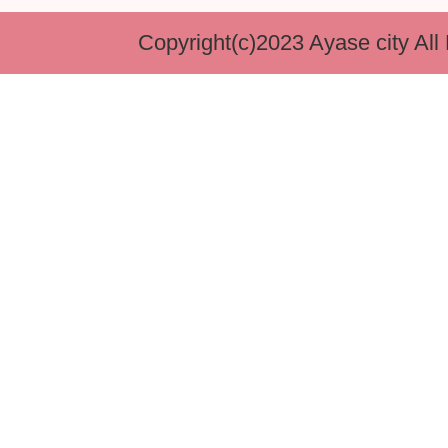
Copyright(c)2023 Ayase city All