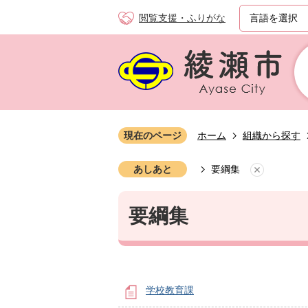
閲覧支援・ふりがな
現在のページ
ホーム
組織から探す
あしあと
要綱集
要綱集
学校教育課