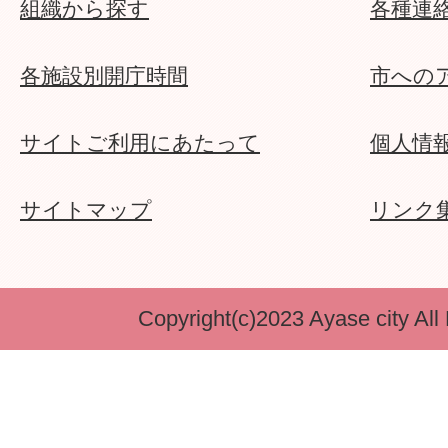
組織から探す
各種連
各施設別開庁時間
市への
サイトご利用にあたって
個人情
サイトマップ
リンク
Copyright(c)2023 Ayase city All