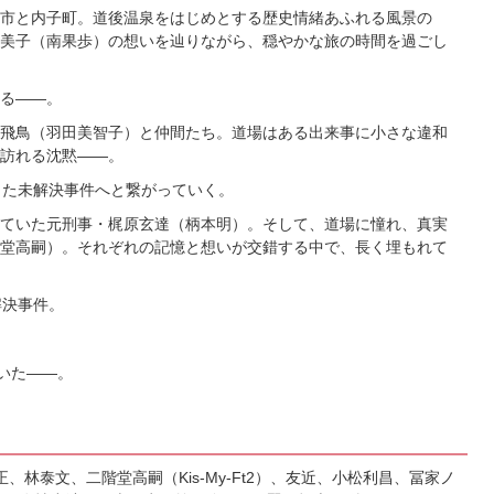
市と内子町。道後温泉をはじめとする歴史情緒あふれる風景の
美子（南果歩）の想いを辿りながら、穏やかな旅の時間を過ごし
る――。
飛鳥（羽田美智子）と仲間たち。道場はある出来事に小さな違和
訪れる沈黙――。
きた未解決事件へと繋がっていく。
ていた元刑事・梶原玄達（柄本明）。そして、道場に憧れ、真実
堂高嗣）。それぞれの記憶と想いが交錯する中で、長く埋もれて
解決事件。
いた――。
林泰文、二階堂高嗣（Kis-My-Ft2）、友近、小松利昌、冨家ノ