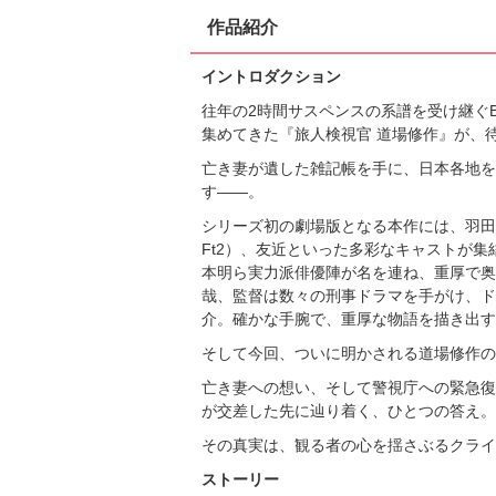
作品紹介
イントロダクション
往年の2時間サスペンスの系譜を受け継ぐ
集めてきた『旅人検視官 道場修作』が、
亡き妻が遺した雑記帳を手に、日本各地を
す――。
シリーズ初の劇場版となる本作には、羽田美
Ft2）、友近といった多彩なキャストが
本明ら実力派俳優陣が名を連ね、重厚で奥
哉、監督は数々の刑事ドラマを手がけ、ド
介。確かな手腕で、重厚な物語を描き出す
そして今回、ついに明かされる道場修作の
亡き妻への想い、そして警視庁への緊急復
が交差した先に辿り着く、ひとつの答え。
その真実は、観る者の心を揺さぶるクライ
ストーリー