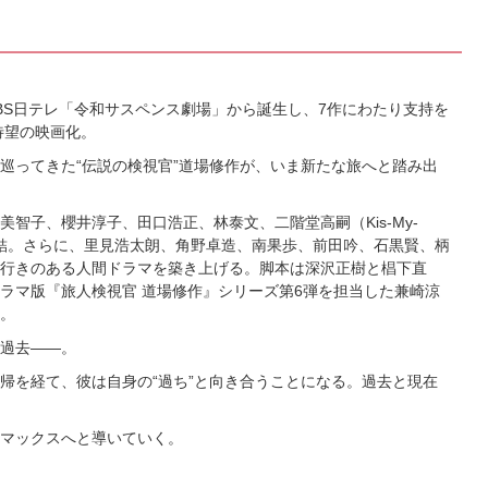
BS日テレ「令和サスペンス劇場」から誕生し、7作にわたり支持を
待望の映画化。
巡ってきた“伝説の検視官”道場修作が、いま新たな旅へと踏み出
智子、櫻井淳子、田口浩正、林泰文、二階堂高嗣（Kis-My-
集結。さらに、里見浩太朗、角野卓造、南果歩、前田吟、石黒賢、柄
行きのある人間ドラマを築き上げる。脚本は深沢正樹と椙下直
ラマ版『旅人検視官 道場修作』シリーズ第6弾を担当した兼崎涼
。
過去――。
帰を経て、彼は自身の“過ち”と向き合うことになる。過去と現在
マックスへと導いていく。