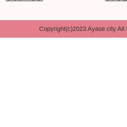
Copyright(c)2023 Ayase city All