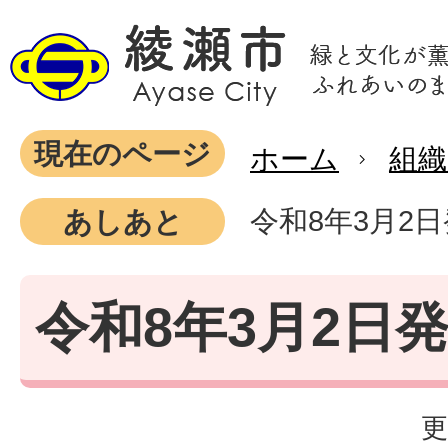
現在のページ
ホーム
組織
令和8年3月2
あしあと
令和8年3月2日
更