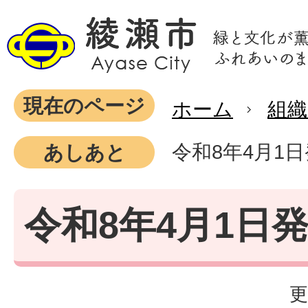
現在のページ
ホーム
組織
令和8年4月1
あしあと
令和8年4月1日
更