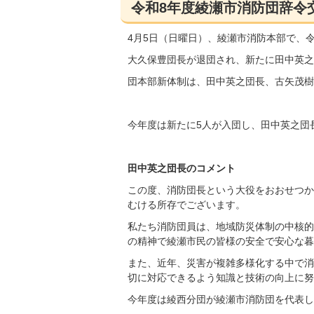
令和8年度綾瀬市消防団辞令
4月5日（日曜日）、綾瀬市消防本部で、
大久保豊団長が退団され、新たに田中英之
団本部新体制は、田中英之団長、古矢茂樹
今年度は新たに5人が入団し、田中英之団
田中英之団長のコメント
この度、消防団長という大役をおおせつか
むける所存でございます。
私たち消防団員は、地域防災体制の中核的
の精神で綾瀬市民の皆様の安全で安心な暮
また、近年、災害が複雑多様化する中で消
切に対応できるよう知識と技術の向上に努
今年度は綾西分団が綾瀬市消防団を代表し