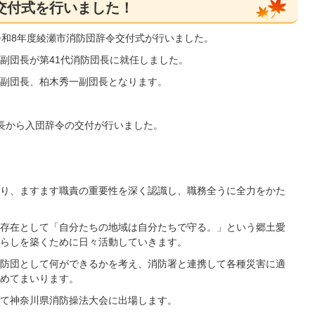
交付式を行いました！
令和8年度綾瀬市消防団辞令交付式が行いました。
副団長が第41代消防団長に就任しました。
副団長、柏木秀一副団長となります。
長から入団辞令の交付が行いました。
り、ますます職責の重要性を深く認識し、職務全うに全力をかた
存在として「自分たちの地域は自分たちで守る。」という郷土愛
らしを築くために日々活動していきます。
防団として何ができるかを考え、消防署と連携して各種災害に適
めてまいります。
て神奈川県消防操法大会に出場します。