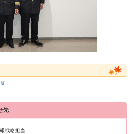
ク版
せ先
広報戦略担当