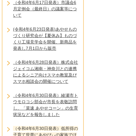
（令和4年6月17日発表）市議会6
月定例会（最終日）の議案等につ
いて
(令和4年6月23日発表)あやせもの
づくり研究会が【夏休み】ものづ
くり工場見学会を開催、新商品を
発表し7月1日から販売
（令和4年6月28日発表）株式会社
ジェイコム湘南・神奈川との連携
によるシニア向けスマホ教室及び
スマホ相談会の開催について
（令和4年6月30日発表）綾瀬市ト
ウモロコシ部会が市長を表敬訪問
し、「菜速 あやせコーン」の生育
状況などを報告しました
（令和4年6月30日発表）低所得の
子育て世帯にあやぴぃの家族でほ