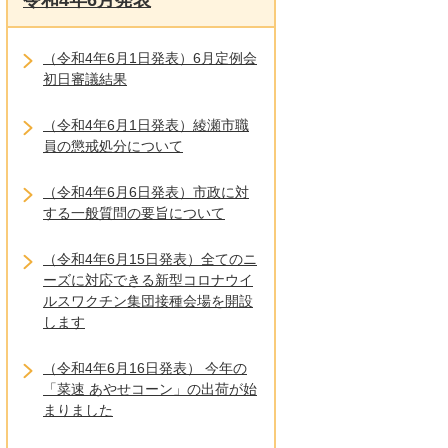
令和4年6月発表
（令和4年6月1日発表）6月定例会
初日審議結果
（令和4年6月1日発表）綾瀬市職
員の懲戒処分について
（令和4年6月6日発表）市政に対
する一般質問の要旨について
（令和4年6月15日発表）全てのニ
ーズに対応できる新型コロナウイ
ルスワクチン集団接種会場を開設
します
（令和4年6月16日発表） 今年の
「菜速 あやせコーン」の出荷が始
まりました