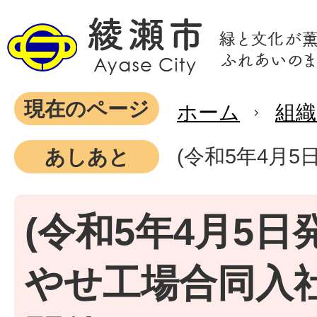
現在のページ
ホーム
組織
(令和5年4月
あしあと
(令和5年4月5日
やせ工場合同入