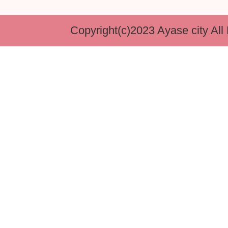
Copyright(c)2023 Ayase city All