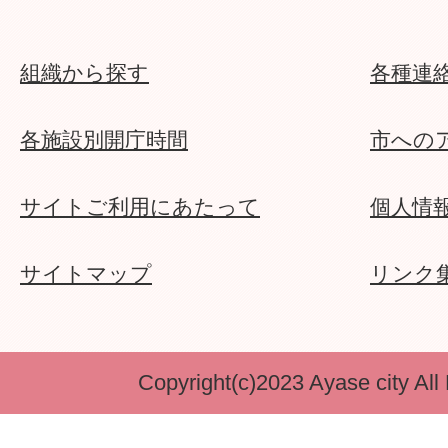
組織から探す
各種連
各施設別開庁時間
市への
サイトご利用にあたって
個人情
サイトマップ
リンク
Copyright(c)2023 Ayase city All