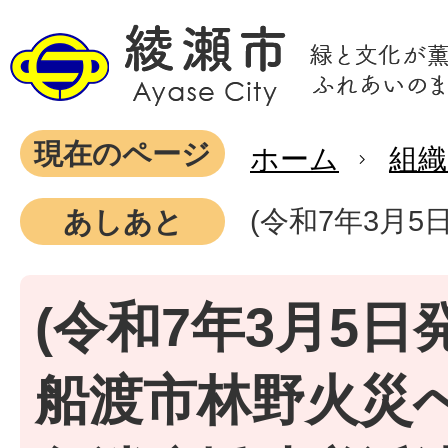
現在のページ
ホーム
組織
(令和7年3月
あしあと
(令和7年3月5日
船渡市林野火災