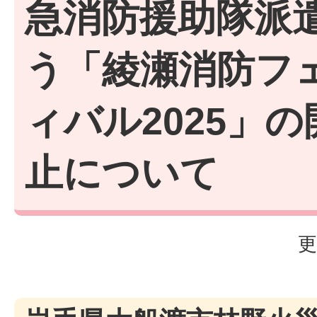
急消防援助隊派
う「綾瀬消防フ
ィバル2025」
止について
更