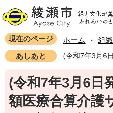
現在のページ
ホーム
組織
(令和7年3月
あしあと
(令和7年3月6日
額医療合算介護