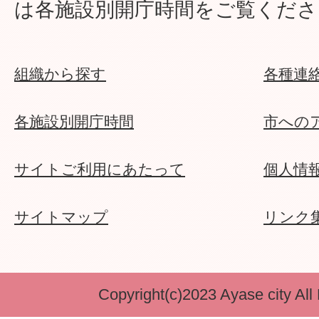
は各施設別開庁時間をご覧くださ
組織から探す
各種連
各施設別開庁時間
市への
サイトご利用にあたって
個人情
サイトマップ
リンク
Copyright(c)2023 Ayase city All