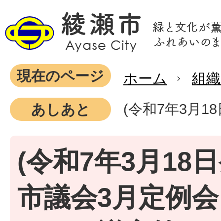
現在のページ
ホーム
組織
(令和7年3月
あしあと
(令和7年3月18日
市議会3月定例