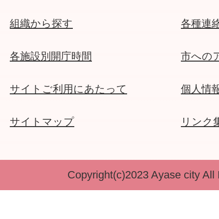
組織から探す
各種連
各施設別開庁時間
市への
サイトご利用にあたって
個人情
サイトマップ
リンク
Copyright(c)2023 Ayase city All