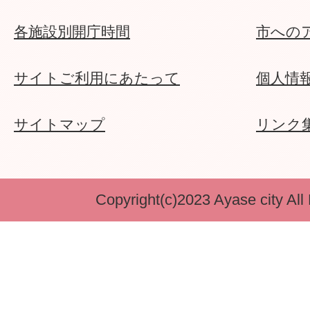
各施設別開庁時間
市への
サイトご利用にあたって
個人情
サイトマップ
リンク
Copyright(c)2023 Ayase city All