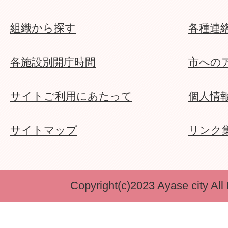
組織から探す
各種連
各施設別開庁時間
市への
サイトご利用にあたって
個人情
サイトマップ
リンク
Copyright(c)2023 Ayase city All