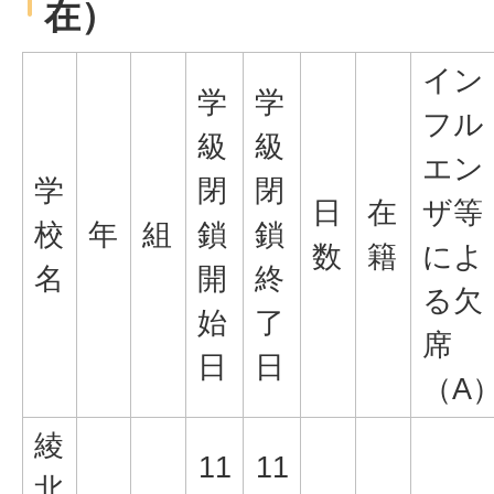
在）
イン
学
学
フル
級
級
エン
学
閉
閉
日
在
ザ等
校
年
組
鎖
鎖
数
籍
によ
名
開
終
る欠
始
了
席
日
日
（A
綾
11
11
北