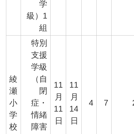
学
級）1
組
特別
支援
学級
綾
（自
11
11
瀬
閉
月
月
小
症・
4
7
11
14
学
情緒
日
日
校
障害