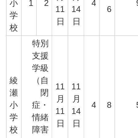
小
1
2
4
11
14
6
学
日
日
校
特別
支援
学級
綾
（自
11
11
瀬
閉
月
月
小
症・
4
8
11
14
学
情緒
日
日
校
障害