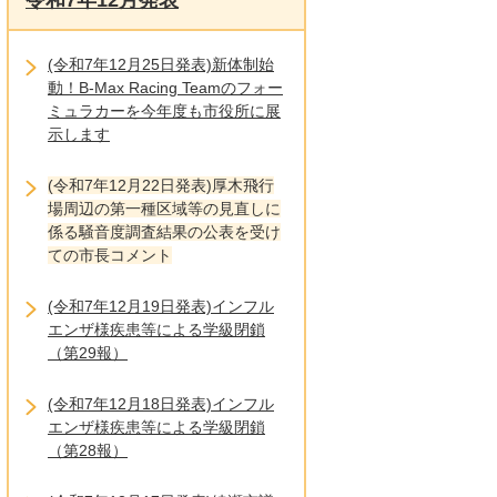
令和7年12月発表
(令和7年12月25日発表)新体制始
動！B-Max Racing Teamのフォー
ミュラカーを今年度も市役所に展
示します
(令和7年12月22日発表)厚木飛行
場周辺の第一種区域等の見直しに
係る騒音度調査結果の公表を受け
ての市長コメント
(令和7年12月19日発表)インフル
エンザ様疾患等による学級閉鎖
（第29報）
(令和7年12月18日発表)インフル
エンザ様疾患等による学級閉鎖
（第28報）