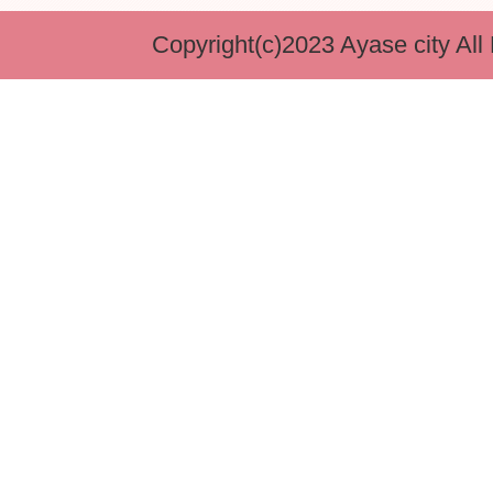
Copyright(c)2023 Ayase city All