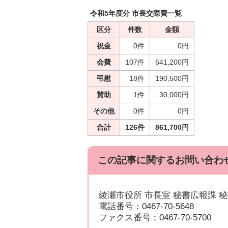
令和5年度分 市長交際費一覧
区分
件数
金額
祝金
0件
0円
会費
107件
641,200円
弔慰
18件
190,500円
賛助
1件
30,000円
その他
0件
0円
合計
126件
861,700円
この記事に関するお問い合わ
綾瀬市役所 市長室 秘書広報課 
電話番号：0467-70-5648
ファクス番号：0467-70-5700