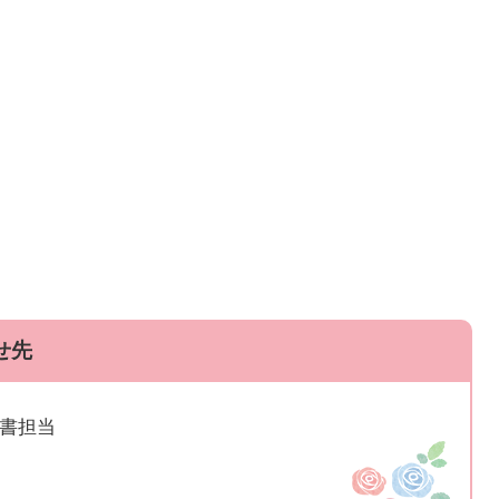
せ先
秘書担当