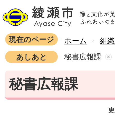
現在のページ
ホーム
組織
秘書広報課
あしあと
秘書広報課
更