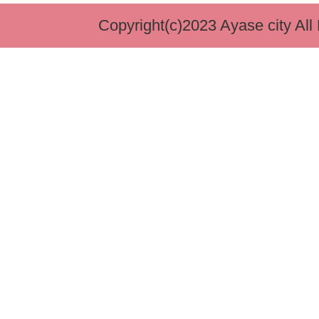
Copyright(c)2023 Ayase city All