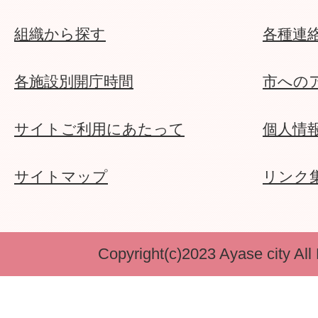
組織から探す
各種連
各施設別開庁時間
市への
サイトご利用にあたって
個人情
サイトマップ
リンク
Copyright(c)2023 Ayase city All