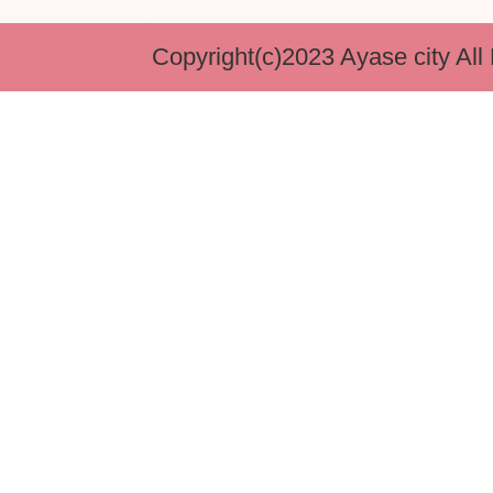
Copyright(c)2023 Ayase city All